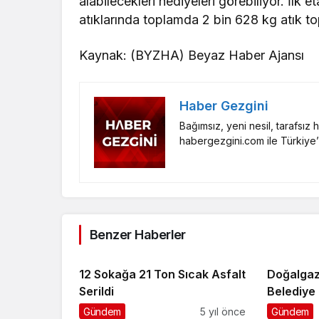
alabilecekleri hediyeleri görebiliyor. İlk 
atıklarında toplamda 2 bin 628 kg atık to
Kaynak: (BYZHA) Beyaz Haber Ajansı
Haber Gezgini
Bağımsız, yeni nesil, tarafsız
habergezgini.com ile Türkiye’
Benzer Haberler
12 Sokağa 21 Ton Sıcak Asfalt
Doğalgaz
Serildi
Belediye 
Çalışıyor
Gündem
5 yıl önce
Gündem