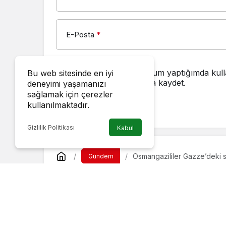
E-Posta
*
Bir dahaki sefere yorum yaptığımda kull
Bu web sitesinde en iyi
adresimi bu tarayıcıya kaydet.
deneyimi yaşamanızı
sağlamak için çerezler
kullanılmaktadır.
YORUM GÖNDER
Gizlilik Politikası
Kabul
Osmangazililer Gazze’deki s
Gündem
Osmangazililer Ga
sessiz kalmadı