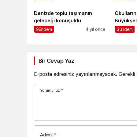
Denizde toplu taşımanın
Okulların
geleceği konuşuldu
Büyükşeh
başında 
Gündem
4 yıl önce
Gündem
Bir Cevap Yaz
E-posta adresiniz yayınlanmayacak.
Gerekli
Yorumunuz
*
Adınız
*