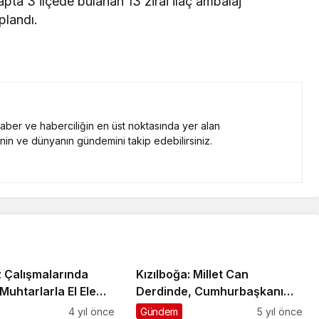
etapta 3 ilçede bulanan 13 zirai ilaç ambalaj
plandı.
 haber ve haberciliğin en üst noktasında yer alan
nin ve dünyanın gündemini takip edebilirsiniz.
 Çalışmalarında
Kızılboğa: Millet Can
Muhtarlarla El Ele
Derdinde, Cumhurbaşkanı
Çay Dağıtıyor!
4 yıl önce
Gündem
5 yıl önce