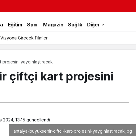
ka
Eğitim
Spor
Magazin
Sağlık
Diğer
 Vizyona Girecek Filmler
t projesini yaygınlaştıracak
 çiftçi kart projesini
 2024, 13:15
güncellendi
antalya-buyuksehir-ciftci-kart-projesini-yayginlastiracak.jpg