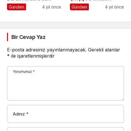
Hayatını Kaybeden
Olacak
Gündem
4 yıl önce
Gündem
4 yıl önce
Maden Şehitlerinin
Anısına Su Kuyusu Açtı
Bir Cevap Yaz
E-posta adresiniz yayınlanmayacak.
Gerekli alanlar
*
ile işaretlenmişlerdir
Yorumunuz
*
Adınız
*