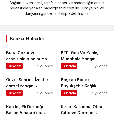
Bağımsız, yeni nesil, tarafsız haber ve haberciliğin en üst
noktasında yer alan habergezgini.com ile Türkiye’nin ve
dünyanın gündemini takip edebilirsiniz.
Benzer Haberler
Buca Cezaevi
BTP: Geç Ve Yanlış
arazisinin planlarına
Müdahale Yangını
CHP’den itiraz
Büyüttü
Gündem
4 yıl önce
Gündem
5 yıl önce
Güzel Şehrim, İzmit’e
Başkan Böcek,
görsel zenginlik
Büyükşehir Sağlık
katacak
Merkezini ziyaret etti
Gündem
4 yıl önce
Gündem
4 yıl önce
Kardeş Eli Derneği
Kırsal Kalkınma Ofisi
Bartın Amasra’da
Çiftçiye Derman