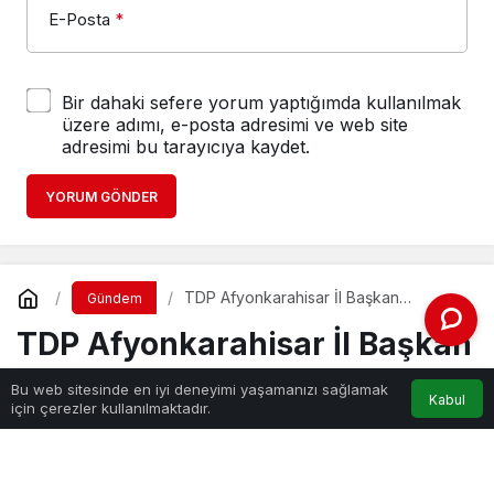
E-Posta
*
Bir dahaki sefere yorum yaptığımda kullanılmak
üzere adımı, e-posta adresimi ve web site
adresimi bu tarayıcıya kaydet.
YORUM GÖNDER
TDP Afyonkarahisar İl Başkan
Gündem
Yardımcılığına Yıldız Getirildi
TDP Afyonkarahisar İl Başkan
Yardımcılığına Yıldız Getirildi
Bu web sitesinde en iyi deneyimi yaşamanızı sağlamak
Kabul
için çerezler kullanılmaktadır.
Haber Gezgini
tarafından yayınlandı
24 Haziran 2021, 15:45
yayınlandı