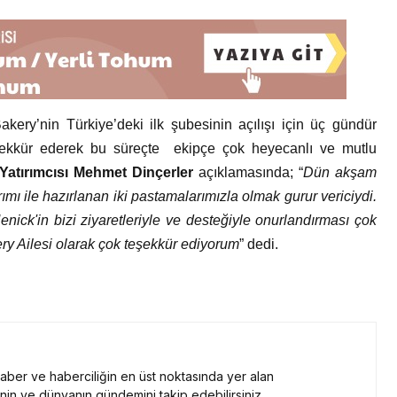
ery’nin Türkiye’deki ilk şubesinin açılışı için üç gündür
teşekkür ederek bu süreçte ekipçe çok heyecanlı ve mutlu
Yatırımcısı Mehmet Dinçerler
açıklamasında; “
Dün akşam
mı ile hazırlanan iki pastamalarımızla olmak gurur vericiydi.
k'in bizi ziyaretleriyle ve desteğiyle onurlandırması çok
y Ailesi olarak çok teşekkür ediyorum
” dedi.
 haber ve haberciliğin en üst noktasında yer alan
nin ve dünyanın gündemini takip edebilirsiniz.