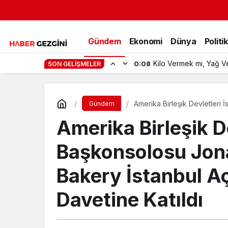
Gündem
Ekonomi
Dünya
Politi
Kilo Vermek mi, Yağ V
0:08
SON GELIŞMELER
Amerika Birleşik Devletleri İstanb
Gündem
İstanbul Açılış Öncesi Özel D
Amerika Birleşik D
Başkonsolosu Jon
Bakery İstanbul Aç
Davetine Katıldı