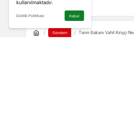
kullanılmaktadır.
YORUM GÖNDER
Gizlilik Politikası
Kabul
Tarım Bakanı Vahit Kirişçi Ne
Gündem
Tarım Bakanı Vahit
Belediyesini Ziyare
Haber Gezgini
tarafından yayınlandı
9 Eylül 2022, 14:30
yayınlandı
Bir dizi program ve ziyaret için kente gelen Tar