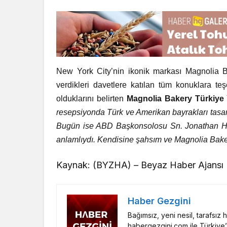
New York City’nin ikonik markası Magnolia Bak
verdikleri davetlere katılan tüm konuklara 
olduklarını belirten
Magnolia Bakery Türkiye 
resepsiyonda Türk ve Amerikan bayrakları tasarı
Bugün ise ABD Başkonsolosu Sn. Jonathan Henic
anlamlıydı. Kendisine şahsım ve Magnolia Baker
Kaynak: (BYZHA) – Beyaz Haber Ajansı
Haber Gezgini
Bağımsız, yeni nesil, tarafsız
habergezgini.com ile Türkiye’