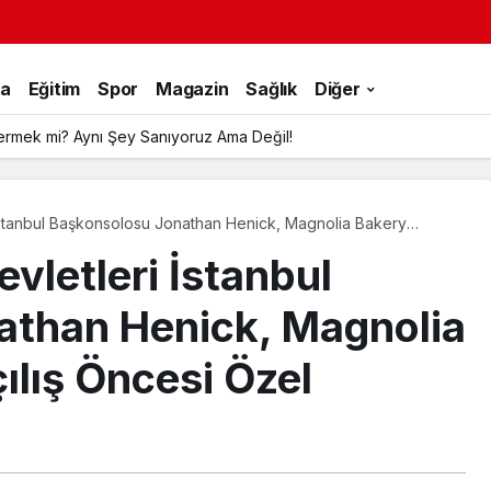
ka
Eğitim
Spor
Magazin
Sağlık
Diğer
ermek mi? Aynı Şey Sanıyoruz Ama Değil!
ul Başkonsolosu Jonathan Henick, Magnolia Bakery
avetine Katıldı
evletleri İstanbul
athan Henick, Magnolia
ılış Öncesi Özel