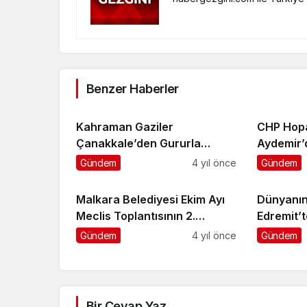
Benzer Haberler
Kahraman Gaziler
CHP Hopa
Çanakkale’den Gururla
Aydemir’
Döndü
Mesajı
Gündem
4 yıl önce
Gündem
Malkara Belediyesi Ekim Ayı
Dünyanın
Meclis Toplantısının 2.
Edremit’t
Birleşimi Gerçekleştirildi
Gündem
4 yıl önce
Gündem
Bir Cevap Yaz