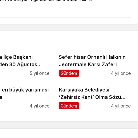
 İlçe Başkanı
Seferihisar Orhanlı Halkının
den 30 Ağustos
Jeotermale Karşı Zaferi
5 yıl önce
Gündem
4 yıl önce
 en büyük yarışması
Karşıyaka Belediyesi
e
‘Zehirsiz Kent’ Olma Sözü
Verdi
4 yıl önce
Gündem
4 yıl önce