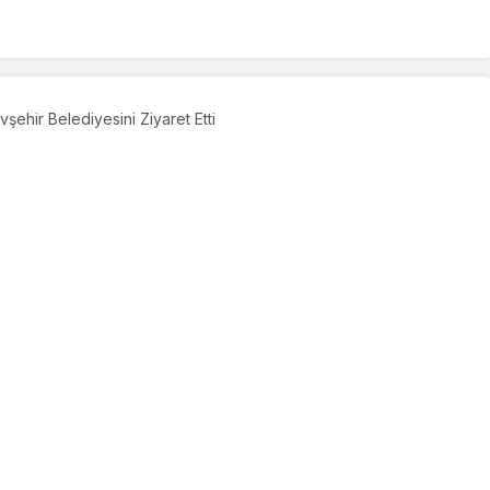
vşehir Belediyesini Ziyaret Etti
 Kirişçi Nevşehir
t Etti
PAYLAŞ
ım ve Orman Bakanı Vahit Kirişci, Nevşehir Belediyesini