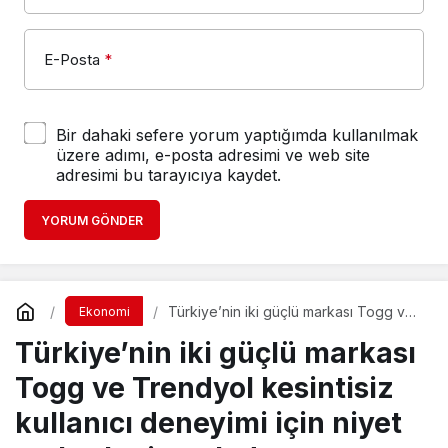
E-Posta
*
Bir dahaki sefere yorum yaptığımda kullanılmak
üzere adımı, e-posta adresimi ve web site
adresimi bu tarayıcıya kaydet.
YORUM GÖNDER
Türkiye’nin iki güçlü markası Togg ve
Ekonomi
Trendyol kesintisiz kullanıcı deneyimi
Türkiye’nin iki güçlü markası
için niyet mektubu imzaladı
Togg ve Trendyol kesintisiz
kullanıcı deneyimi için niyet