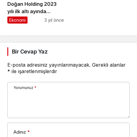
Doğan Holding 2023
yılı ilk altı ayında
gelirlerini %186
Ekonomi
3 yıl önce
büyüttü, 6,7 milyar TL
kâr elde etti
Bir Cevap Yaz
E-posta adresiniz yayınlanmayacak.
Gerekli alanlar
*
ile işaretlenmişlerdir
Yorumunuz
*
Adınız
*