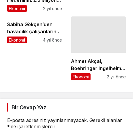
Misafir, 2025 Yılı
Ekonomi
2 yıl önce
Hedefi İse 100 Otel
Sabiha Gökçen’den
havacılık çalışanlarına
saygı kampanyası
Ekonomi
4 yıl önce
Ahmet Akçal,
Boehringer Ingelheim
Global Medikal Müdür
Ekonomi
2 yıl önce
Olarak Atandı
Bir Cevap Yaz
E-posta adresiniz yayınlanmayacak.
Gerekli alanlar
*
ile işaretlenmişlerdir