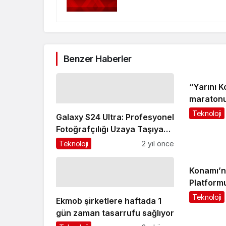
Benzer Haberler
“Yarını K
maratonu
çevreyi 
Teknoloji
Galaxy S24 Ultra: Profesyonel
üretti
Fotoğrafçılığı Uzaya Taşıyan
Akıllı Telefon
Teknoloji
2 yıl önce
Konamı’nı
Platform
30 Eylül’d
Teknoloji
Ekmob şirketlere haftada 1
gün zaman tasarrufu sağlıyor