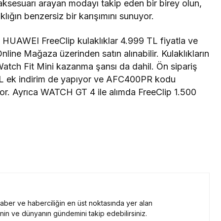
aksesuarı arayan modayı takip eden bir birey olun,
lığın benzersiz bir karışımını sunuyor.
 HUAWEI FreeClip kulaklıklar 4.999 TL fiyatla ve
line Mağaza üzerinden satın alınabilir. Kulaklıkların
e Watch Fit Mini kazanma şansı da dahil. Ön sipariş
L ek indirim de yapıyor ve AFC400PR kodu
yor. Ayrıca WATCH GT 4 ile alımda FreeClip 1.500
 haber ve haberciliğin en üst noktasında yer alan
nin ve dünyanın gündemini takip edebilirsiniz.