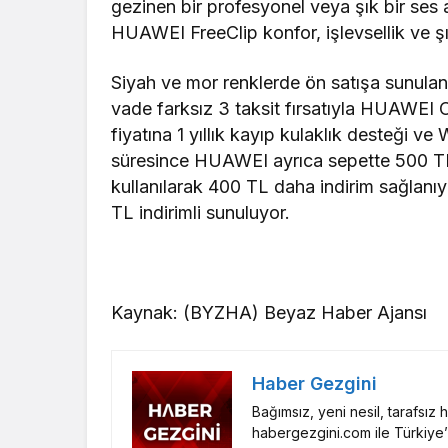
gezinen bir profesyonel veya şık bir ses 
HUAWEI FreeClip konfor, işlevsellik ve şık
Siyah ve mor renklerde ön satışa sunulan
vade farksız 3 taksit fırsatıyla HUAWEI On
fiyatına 1 yıllık kayıp kulaklık desteği v
süresince HUAWEI ayrıca sepette 500 T
kullanılarak 400 TL daha indirim sağlanı
TL indirimli sunuluyor.
Kaynak: (BYZHA) Beyaz Haber Ajansı
Haber Gezgini
Bağımsız, yeni nesil, tarafsız
habergezgini.com ile Türkiye’