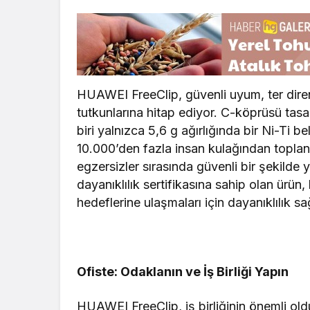
HUAWEI FreeClip, güvenli uyum, ter diren
tutkunlarına hitap ediyor. C-köprüsü tasar
biri yalnızca 5,6 g ağırlığında bir Ni-Ti b
10.000’den fazla insan kulağından toplanan
egzersizler sırasında güvenli bir şekilde 
dayanıklılık sertifikasına sahip olan ürün
hedeflerine ulaşmaları için dayanıklılık sa
Ofiste: Odaklanın ve İş Birliği Yapın
HUAWEI FreeClip, iş birliğinin önemli old