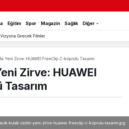
ka
Eğitim
Spor
Magazin
Sağlık
Diğer
 Vizyona Girecek Filmler
te Yeni Zirve: HUAWEI FreeClip C-köprülü Tasarım
Yeni Zirve: HUAWEI
ü Tasarım
acik-kulak-seste-yeni-zirve-huawei-freeclip-c-koprulu-tasarim.jpg