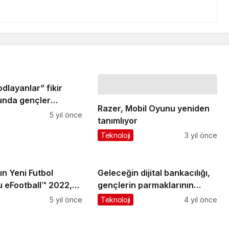
odlayanlar” fikir
nda gençler
Razer, Mobil Oyunu yeniden
korumak için çözüm
5 yıl önce
tanımlıyor
Teknoloji
3 yıl önce
n Yeni Futbol
Geleceğin dijital bankacılığı,
u eFootball™ 2022,
gençlerin parmaklarının
e Sizlerle!
ucunda
5 yıl önce
Teknoloji
4 yıl önce