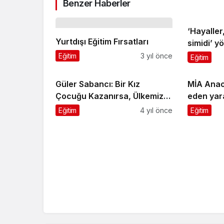
Benzer Haberler
‘Hayaller
Yurtdışı Eğitim Fırsatları
simidi’ y
tercih lis
Eğitim
3 yıl önce
Eğitim
Güler Sabancı: Bir Kız
MİA Anaok
Çocuğu Kazanırsa, Ülkemiz
eden yara
Kazanır
yetiştirm
Eğitim
4 yıl önce
Eğitim