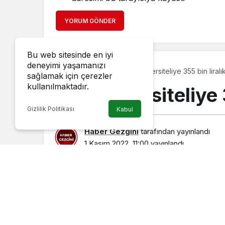
YORUM GÖNDER
Bu web sitesinde en iyi
deneyimi yaşamanızı
154 üniversiteliye 355 bin liral
Eğitim
sağlamak için çerezler
kullanılmaktadır.
154 üniversiteliye 
Gizlilik Politikası
Kabul
Haber Gezgini
tarafından yayınlandı
1 Kasım 2022, 11:00
yayınlandı
Lüleburgaz Belediyesi, Üniversiteli Aile Desteğ
liralık destekte bulundu. Güz dönemini içeren d