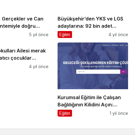
, Gerçekler ve Can
Büyükşehir’den YKS ve LGS
öntemiyle doğru
adaylarına: 92 bin adet
tesini oluşturun!
ücretsiz yardımcı kaynak
5 yıl önce
Eğitim
4 yıl önce
kitap
ulları Ailesi merak
tıcı çocuklar
ek için hazır
4 yıl önce
Kurumsal Eğitim ile Çalışan
Bağlılığının Kilidini Açın:
Neden En Güçlü Aracınız?
Eğitim
1 yıl önce