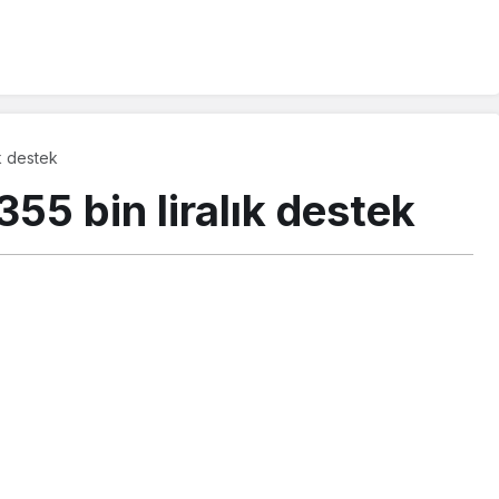
ık destek
355 bin liralık destek
PAYLAŞ
i Programı çerçevesinde 154 üniversiteliye 355 bin 500
estek paketi üniversitelerin bahar döneminde de sürecek.