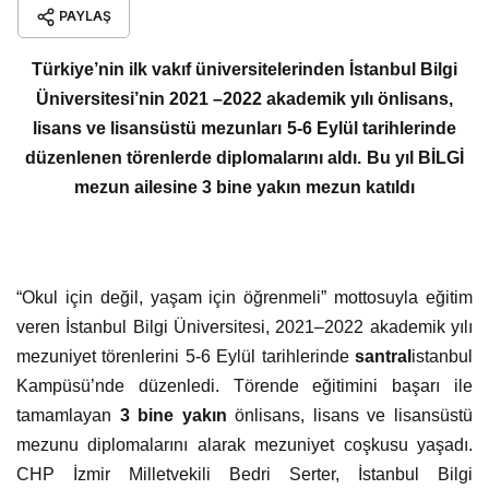
Üniversitesi’nin 2021 –2022 akademik yılı önlisans,
lisans ve lisansüstü mezunları 5-6 Eylül tarihlerinde
düzenlenen törenlerde diplomalarını aldı. Bu yıl BİLGİ
mezun ailesine 3 bine yakın mezun katıldı
“Okul için değil, yaşam için öğrenmeli” mottosuyla eğitim
veren İstanbul Bilgi Üniversitesi, 2021–2022 akademik yılı
mezuniyet törenlerini 5-6 Eylül tarihlerinde
santral
istanbul
Kampüsü’nde düzenledi. Törende eğitimini başarı ile
tamamlayan
3 bine yakın
önlisans, lisans ve lisansüstü
mezunu diplomalarını alarak mezuniyet coşkusu yaşadı.
CHP İzmir Milletvekili Bedri Serter, İstanbul Bilgi
Üniversitesi Mütevelli Heyet Başkan Yardımcıları Mehmet
Can ve Prof. Dr. Remzi Sanver’in katılımıyla gerçekleşen
mezuniyet törenlerinin açılış konuşmasını İstanbul Bilgi