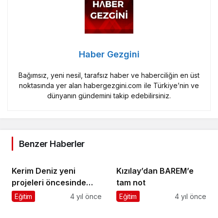
Haber Gezgini
Bağımsız, yeni nesil, tarafsız haber ve haberciliğin en üst
noktasında yer alan habergezgini.com ile Türkiye’nin ve
dünyanın gündemini takip edebilirsiniz.
Benzer Haberler
Kerim Deniz yeni
Kızılay’dan BAREM’e
projeleri öncesinde
tam not
Apollon kaçamağı yaptı
Eğitim
4 yıl önce
Eğitim
4 yıl önce
Petek Dinçöz: 'Her gün
Muratbey “Okuyan
aynada genetiğimle
Çocuklar, Güçlü
oynuyorum'
Yarınlar” için çalışıyor
Eğitim
4 yıl önce
Eğitim
5 yıl önce