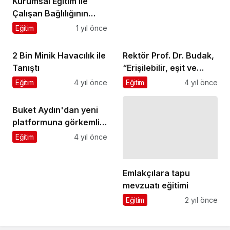
Kurumsal Eğitim ile
Çalışan Bağlılığının
Kilidini Açın: Neden En
Eğitim
1 yıl önce
Güçlü Aracınız?
2 Bin Minik Havacılık ile
Rektör Prof. Dr. Budak,
Tanıştı
“Erişilebilir, eşit ve
engelsiz bir üniversite
Eğitim
4 yıl önce
Eğitim
4 yıl önce
yaşamı sunuyoruz
Buket Aydın'dan yeni
platformuna görkemli
Emlakçılara tapu
davet…
Eğitim
4 yıl önce
mevzuatı eğitimi
Eğitim
2 yıl önce
Bir Cevap Yaz