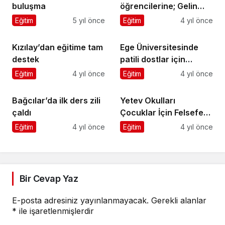
Kızılay’dan eğitime tam
Ege Üniversitesinde
destek
patili dostlar için
modern eğitim alanı
Eğitim
4 yıl önce
Eğitim
4 yıl önce
hizmeti açıldı
Bağcılar’da ilk ders zili
Yetev Okulları
çaldı
Çocuklar İçin Felsefe
Çalıştayı’nı
Eğitim
4 yıl önce
Eğitim
4 yıl önce
Gerçekleştirdi
Bir Cevap Yaz
E-posta adresiniz yayınlanmayacak.
Gerekli alanlar
*
ile işaretlenmişlerdir
Yorumunuz
*