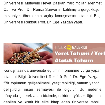
Üniversitesi Rektörü Prof. Dr. Ege Yazgan yaptı.
Konuşmasında üniversite eğitiminin önemine vurgu yapan
İstanbul Bilgi Üniversitesi Rektörü Prof. Dr. Ege Yazgan,
“Bir toplumun gelişebilmesi, yetiştirebildiği, yatırım yaptığı,
geliştirdiği insan sermayesi ile ölçülür. Bu nedenle
dünyada giderek artan biçimde, eskiden ‘yüksek öğrenim’
denilen ve kısıtlı bir elite hitap eden üniversite tahsili,
giderek yaygınlaşıyor, giderek çok daha fazla genç için bir
zorunlu eşik haline geliyor. İyi bir mezun, sadece kendini iş
hayatında öğreneceği birikimle sınırlamaz, alanında