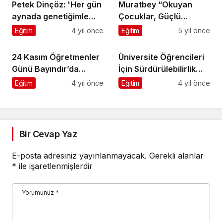
24 Kasım Öğretmenler
Üniversite Öğrencileri
Günü Bayındır’da
İçin Sürdürülebilirlik
Kutlandı
Eğitiminde Yeni Dönem
Eğitim
4 yıl önce
Eğitim
4 yıl önce
Bir Cevap Yaz
E-posta adresiniz yayınlanmayacak.
Gerekli alanlar
*
ile işaretlenmişlerdir
Yorumunuz
*