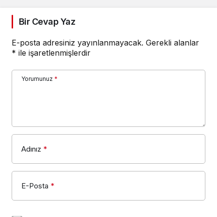
E-posta adresiniz yayınlanmayacak.
Gerekli alanlar
*
ile işaretlenmişlerdir
Yorumunuz
*
Adınız
*
E-Posta
*
Bir dahaki sefere yorum yaptığımda kullanılmak
üzere adımı, e-posta adresimi ve web site
adresimi bu tarayıcıya kaydet.