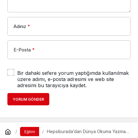
Adınız
*
E-Posta
*
Bir dahaki sefere yorum yaptığımda kullanılmak
üzere adımı, e-posta adresimi ve web site
adresimi bu tarayıcıya kaydet.
YORUM GÖNDER
Hepsiburada’dan Dünya Okuma Yazma
Eğitim
Günü’ne Özel Kampanya
Hepsiburada’dan Dünya
Okuma Yazma Günü’ne Özel