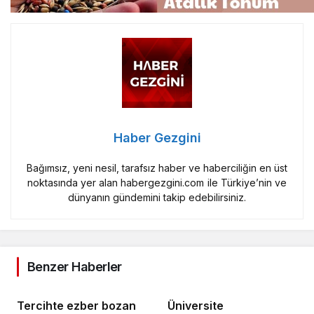
Haber Gezgini
Bağımsız, yeni nesil, tarafsız haber ve haberciliğin en üst
noktasında yer alan habergezgini.com ile Türkiye’nin ve
dünyanın gündemini takip edebilirsiniz.
Benzer Haberler
Tercihte ezber bozan
Üniversite
buluşma
öğrencilerine; Gelin
tanış olalım
Eğitim
5 yıl önce
Eğitim
4 yıl önce