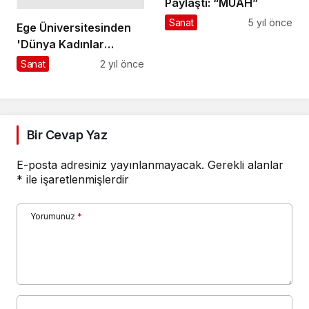
Paylaştı: “MUAH”
Sanat
5 yıl önce
Ege Üniversitesinden
'Dünya Kadınlar
Günü'ne Özel Sergi
Sanat
2 yıl önce
Bir Cevap Yaz
E-posta adresiniz yayınlanmayacak.
Gerekli alanlar
*
ile işaretlenmişlerdir
Yorumunuz
*