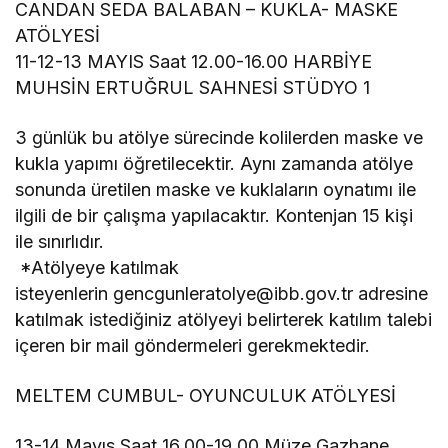
CANDAN SEDA BALABAN – KUKLA- MASKE
ATÖLYESİ
11-12-13 MAYIS Saat 12.00-16.00 HARBİYE
MUHSİN ERTUĞRUL SAHNESİ STÜDYO 1
3 günlük bu atölye sürecinde kolilerden maske ve
kukla yapımı öğretilecektir. Aynı zamanda atölye
sonunda üretilen maske ve kuklaların oynatımı ile
ilgili de bir çalışma yapılacaktır. Kontenjan 15 kişi
ile sınırlıdır.
*Atölyeye katılmak
isteyenlerin gencgunleratolye@ibb.gov.tr adresine
katılmak istediğiniz atölyeyi belirterek katılım talebi
içeren bir mail göndermeleri gerekmektedir.
MELTEM CUMBUL- OYUNCULUK ATÖLYESİ
13-14 Mayıs Saat 16.00-19.00 Müze Gazhane