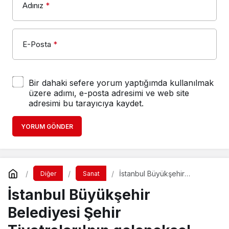
Adınız
*
E-Posta
*
Bir dahaki sefere yorum yaptığımda kullanılmak
üzere adımı, e-posta adresimi ve web site
adresimi bu tarayıcıya kaydet.
YORUM GÖNDER
İstanbul Büyükşehir
Diğer
Sanat
Belediyesi Şehir
İstanbul Büyükşehir
Tiyatroları'nın geleneksel
olarak düzenlediği 38. Genç
Günler, 8 Mayıs 2024
Belediyesi Şehir
tarihinde 28. Bedia
Muvahhid Ödül Töreni ile