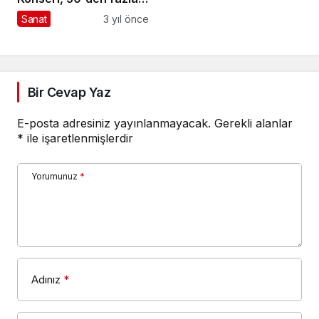
Sanatçılara Destek
çocuğa “Robotel”
Sanat
3 yıl önce
sağlayacak
Bir Cevap Yaz
E-posta adresiniz yayınlanmayacak.
Gerekli alanlar
*
ile işaretlenmişlerdir
Yorumunuz
*
Adınız
*