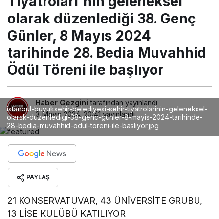
Tiyatroları'nın geleneksel
başlıyor
olarak düzenlediği 38. Genç
Günler, 8 Mayıs 2024
tarihinde 28. Bedia Muvahhid
Ödül Töreni ile başlıyor
Haber Gezgini
tarafından yayınlandı
istanbul-buyuksehir-belediyesi-sehir-tiyatrolarinin-geleneksel-
3 Mayıs 2024, 20:41
yayınlandı
olarak-duzenledigi-38-genc-gunler-8-mayis-2024-tarihinde-
28-bedia-muvahhid-odul-toreni-ile-basliyor.jpg
PAYLAŞ
21 KONSERVATUVAR, 43 ÜNİVERSİTE GRUBU,
13 LİSE KULÜBÜ KATILIYOR