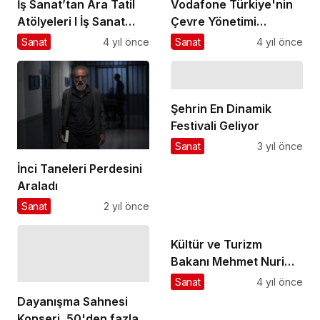
İş Sanat’tan Ara Tatil
Vodafone Türkiye'nin
Atölyeleri I İş Sanat
Çevre Yönetimi
Çocukları Ara Tatilde
Çalışmalarına
Sanat
4 yıl önce
Sanat
4 yıl önce
Müzelerine bekliyor
Uluslararası Onay
Şehrin En Dinamik
Festivali Geliyor
Sanat
3 yıl önce
İnci Taneleri Perdesini
Araladı
Sanat
2 yıl önce
Kültür ve Turizm
Bakanı Mehmet Nuri
Ersoy’dan Başkent
Sanat
4 yıl önce
Kültür Yolu
Dayanışma Sahnesi
Festivali’nde Genç
Konseri, 50'den fazla