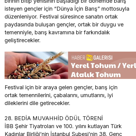
birinin bitip yenisinin başladığı bir dönemde barış
isteyen gençler için “Dünya İçin Barış” mottosuyla
düzenleniyor. Festival süresince sanatın ortak
paydasında buluşan gençler, ortak bir duygu ve
temenniyle, barış kavramına bir farkındalık
geliştirecekler.
Festival için bir araya gelen gençler, barış için
ortak temennilerini, çabalarını, umutlarını, iyi
dileklerini dile getirecekler.
28. BEDİA MUVAHHİD ÖDÜL TÖRENİ
İBB Şehir Tiyatroları ve 100. yılını kutlayan Türk
Kadınlar Birliği’nin İstanbul Şubesi’nin 38. Genç