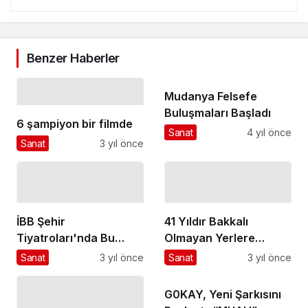
Benzer Haberler
Mudanya Felsefe
Buluşmaları Başladı
6 şampiyon bir filmde
Sanat
4 yıl önce
Sanat
3 yıl önce
İBB Şehir
41 Yıldır Bakkalı
Tiyatroları'nda Bu
Olmayan Yerlere
Hafta (27-30 Aralık
Bakkal Götürüyor
Sanat
3 yıl önce
Sanat
3 yıl önce
2023)
G0KAY, Yeni Şarkısını