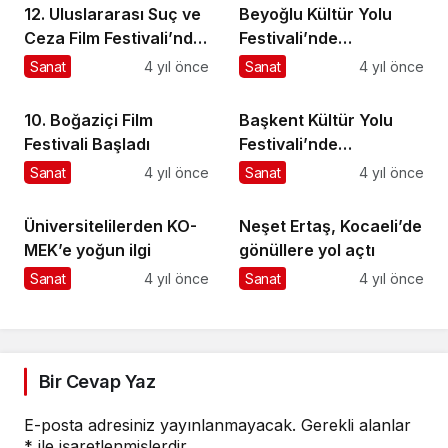
12. Uluslararası Suç ve
Beyoğlu Kültür Yolu
Ceza Film Festivali’nde
Festivali’nde
ödüller sahiplerini
“Cumhuriyet’in 100.
Sanat
4 yıl önce
Sanat
4 yıl önce
buldu
yılına armağan” eserler
tanıtıldı
10. Boğaziçi Film
Başkent Kültür Yolu
Festivali Başladı
Festivali’nde
Ankaralılar Geleneksel
Sanat
4 yıl önce
Sanat
4 yıl önce
El Sanatları’yla
Buluşuyor
Üniversitelilerden KO-
Neşet Ertaş, Kocaeli’de
MEK’e yoğun ilgi
gönüllere yol açtı
Sanat
4 yıl önce
Sanat
4 yıl önce
Bir Cevap Yaz
E-posta adresiniz yayınlanmayacak.
Gerekli alanlar
*
ile işaretlenmişlerdir