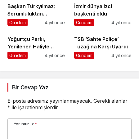
DoğalGazdan Sonra
Başkan Türkyılmaz;
İzmir dünya izci
Yeni Müjde
Sorumluluktan
başkenti oldu
Kaçamayacaklar,
Gündem
4 yıl önce
Gündem
4 yıl önce
İhmalin Hesabını
Verecekler
Yoğurtçu Parkı,
TSB ‘Sahte Poliçe’
Yenilenen Haliyle
Tuzağına Karşı Uyardı
Hizmete Açıldı
Gündem
4 yıl önce
Gündem
4 yıl önce
Bir Cevap Yaz
E-posta adresiniz yayınlanmayacak.
Gerekli alanlar
*
ile işaretlenmişlerdir
Yorumunuz
*