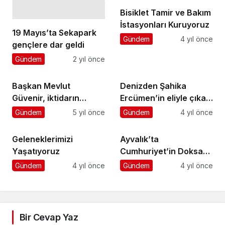
Bisiklet Tamir ve Bakım
İstasyonları Kuruyoruz
19 Mayıs’ta Sekapark
Gündem
4 yıl önce
gençlere dar geldi
Gündem
2 yıl önce
Başkan Mevlut
Denizden Şahika
Güvenir, iktidarın
Ercümen’in eliyle çıkan
izlediği politikalar
atıklar, Seçkin Pirim
Gündem
5 yıl önce
Gündem
4 yıl önce
yanlış !
tasarımı ile ödül
heykeline dönüşüyor
Geleneklerimizi
Ayvalık’ta
Yaşatıyoruz
Cumhuriyet’in Doksan
Dokuzuncu Yılına Özel
Gündem
4 yıl önce
Gündem
4 yıl önce
Görkemli Kutlama
Bir Cevap Yaz