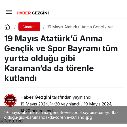
19 Mayıs Atatürk’ü Anma Gençlik ve
Gündem
Spor Bayramı tüm yurtta olduğu gibi
19 Mayıs Atatürk’ü Anma
Karaman’da da törenle kutlandı
Gençlik ve Spor Bayramı tüm
yurtta olduğu gibi
Karaman’da da törenle
kutlandı
Haber Gezgini
tarafından yayınlandı
19 Mayıs 2024, 14:20
yayınlandı
19 Mayıs 2024,
14:20
güncellendi
19-mayis-ataturku-anma-genclik-ve-spor-bayrami-tum-yurtta-
oldugu-gibi-karamanda-da-torenle-kutlandi.jpg