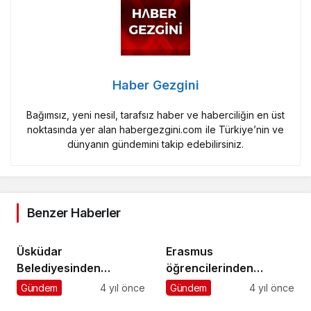
Haber Gezgini
Bağımsız, yeni nesil, tarafsız haber ve haberciliğin en üst
noktasında yer alan habergezgini.com ile Türkiye’nin ve
dünyanın gündemini takip edebilirsiniz.
Benzer Haberler
Üsküdar
Erasmus
Belediyesinden
öğrencilerinden
Üniversite
Antalya Büyükşehir’e
Gündem
4 yıl önce
Gündem
4 yıl önce
Öğrencilerine
ziyaret