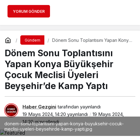
YORUM GÖNDER
Dönem Sonu Toplantısını Yapan Konya
Gündem
Büyükşehir Çocuk Meclisi Üyeleri
Dönem Sonu Toplantısını
Beyşehir’de Kamp Yaptı
Yapan Konya Büyükşehir
Çocuk Meclisi Üyeleri
Beyşehir’de Kamp Yaptı
Haber Gezgini
tarafından yayınlandı
19 Mayıs 2024, 14:20
yayınlandı
19 Mayıs 2024,
14:20
güncellendi
donem-sonu-toplantisini-yapan-konya-buyuksehir-cocuk-
meclisi-uyeleri-beysehirde-kamp-yapti.jpg