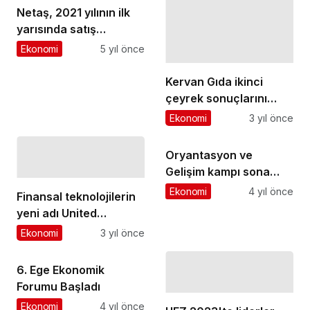
Netaş, 2021 yılının ilk
yarısında satış
gelirlerini yüzde 35
Ekonomi
5 yıl önce
artırarak 979 milyon
TL’ye yükseltti
Kervan Gıda ikinci
çeyrek sonuçlarını
açıkladı: FAVÖK'ünü
Ekonomi
3 yıl önce
geçen yıla göre yüzde
91 artırdı
Oryantasyon ve
Gelişim kampı sona
erdi
Ekonomi
4 yıl önce
Finansal teknolojilerin
yeni adı United
Payment
Ekonomi
3 yıl önce
6. Ege Ekonomik
Forumu Başladı
Ekonomi
4 yıl önce