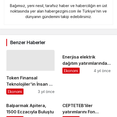
Bağımsız, yeni nesil, tarafsız haber ve haberciliğin en üst
noktasında yer alan habergezgini.com ile Türkiye’nin ve
dünyanın gündemini takip edebilirsiniz.
Benzer Haberler
Enerjisa elektrik
dağıtım yatırımlarında
zirvedeki yerini korudu
Ekonomi
4 yıl önce
Token Finansal
Teknolojiler'in İnsan ve
Kültür Direktörü Derya
Ekonomi
3 yıl önce
Er Küçüker oldu
Balparmak Apitera,
CEPTETEB’liler
1500 Eczacıyla Buluştu
yatırımlarını Fon