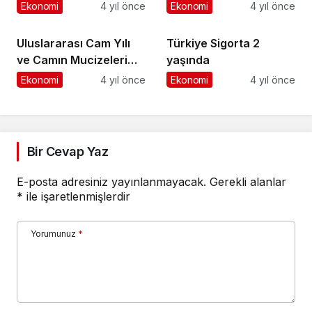
Danışmanım ile
Ekonomi
4 yıl önce
Ekonomi
4 yıl önce
değerlendiriyor
Uluslararası Cam Yılı
Türkiye Sigorta 2
ve Camın Mucizeleri
yaşında
Şişecam Cam
Ekonomi
4 yıl önce
Ekonomi
4 yıl önce
Konferansı’nda
Kutlandı
Bir Cevap Yaz
E-posta adresiniz yayınlanmayacak.
Gerekli alanlar
*
ile işaretlenmişlerdir
Yorumunuz
*