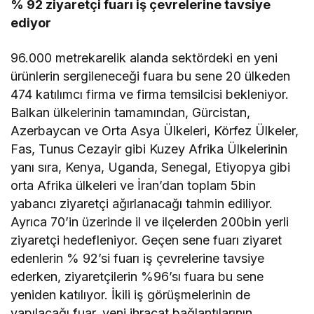
% 92 ziyaretçi fuarı iş çevrelerine tavsiye
ediyor
96.000 metrekarelik alanda sektördeki en yeni
ürünlerin sergileneceği fuara bu sene 20 ülkeden
474 katılımcı firma ve firma temsilcisi bekleniyor.
Balkan ülkelerinin tamamından, Gürcistan,
Azerbaycan ve Orta Asya Ülkeleri, Körfez Ülkeler,
Fas, Tunus Cezayir gibi Kuzey Afrika Ülkelerinin
yanı sıra, Kenya, Uganda, Senegal, Etiyopya gibi
orta Afrika ülkeleri ve İran’dan toplam 5bin
yabancı ziyaretçi ağırlanacağı tahmin ediliyor.
Ayrıca 70’in üzerinde il ve ilçelerden 200bin yerli
ziyaretçi hedefleniyor. Geçen sene fuarı ziyaret
edenlerin % 92’si fuarı iş çevrelerine tavsiye
ederken, ziyaretçilerin %96’sı fuara bu sene
yeniden katılıyor. İkili iş görüşmelerinin de
yapılacağı fuar, yeni ihracat bağlantılarının