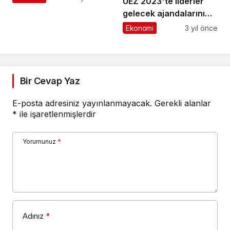
UEZ 2023'te liderler
gelecek ajandalarını
açıkladılar
Ekonomi
3 yıl önce
Bir Cevap Yaz
E-posta adresiniz yayınlanmayacak.
Gerekli alanlar
*
ile işaretlenmişlerdir
Yorumunuz
*
Adınız
*