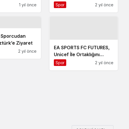
!
1 yıl önce
Spor
2 yıl önce
 Sporcudan
türk’e Ziyaret
EA SPORTS FC FUTURES,
2 yıl önce
Unicef İle Ortaklığını
Duyurdu ve Birinci Yıl
Spor
2 yıl önce
Raporunu Paylaştı