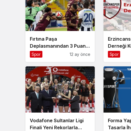
Fırtına Paşa
Erzincans
Deplasmanından 3 Puanla
Derneği K
Ayrıldı
Spor
12 ay önce
Spor
Vodafone Sultanlar Ligi
Forma Yap
Finali Yeni Rekorlarla
Tasarla İh