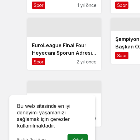
Tamamlandı
WENSport
Spor
1 yıl önce
Spor
Şampiyon
EuroLeague Final Four
Başkan Öz
Heyecanı Sporun Adresi S
Spor
Sport Plus’ta!
Spor
2 yıl önce
Şampiyon öğrencilerden
Bu web sitesinde en iyi
Başkan Aydın’a ziyaret
deneyimi yaşamanızı
Spor
2 yıl önce
sağlamak için çerezler
kullanılmaktadır.
Gizlilik Politikası
Kabul