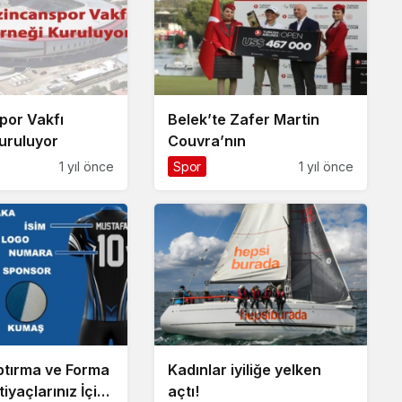
por Vakfı
Belek’te Zafer Martin
uruluyor
Couvra’nın
1 yıl önce
Spor
1 yıl önce
tırma ve Forma
Kadınlar iyiliğe yelken
tiyaçlarınız İçin
açtı!