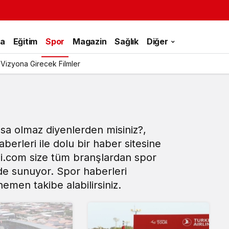
ka
Eğitim
Spor
Magazin
Sağlık
Diğer
 Vizyona Girecek Filmler
zsa olmaz diyenlerden misiniz?,
berleri ile dolu bir
haber
sitesine
i.com size tüm branşlardan spor
lde sunuyor. Spor haberleri
emen takibe alabilirsiniz.