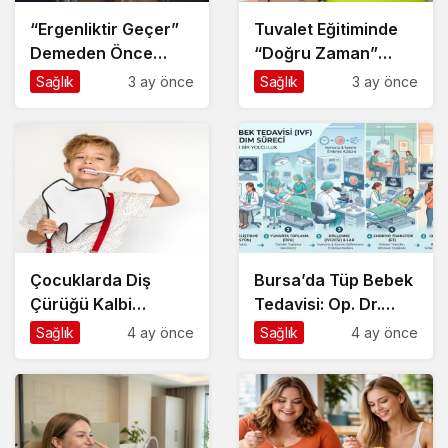
“Ergenliktir Geçer”
Tuvalet Eğitiminde
Demeden Önce
“Doğru Zaman”
Durun ve Dinleyin
Nasıl Anlaşılır?
Sağlık
3 ay önce
Sağlık
3 ay önce
Çocuklarda Diş
Bursa’da Tüp Bebek
Çürüğü Kalbi
Tedavisi: Op. Dr.
Vurabilir mi?
Emel Arslan Yıldırım
Sağlık
4 ay önce
Sağlık
4 ay önce
ile Güvenli Adım