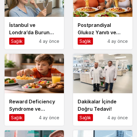
İstanbul ve
Postprandiyal
Londra’da Burun
Glukoz Yanıtı ve
Estetiği: Op. Dr.
Bireysel Farklılıklar
Sağlık
4 ay önce
Sağlık
4 ay önce
Mesut Doğan ile İki
Şehirde Tek
Standart
Reward Deficiency
Dakikalar İçinde
Syndrome ve
Doğru Tedavi!
Beslenme Davranışı
Sağlık
4 ay önce
Sağlık
4 ay önce